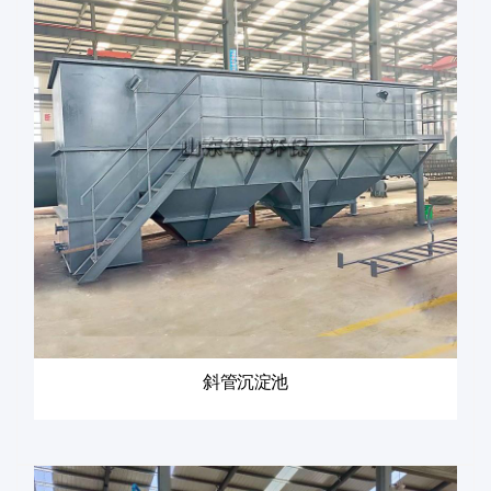
斜管沉淀池