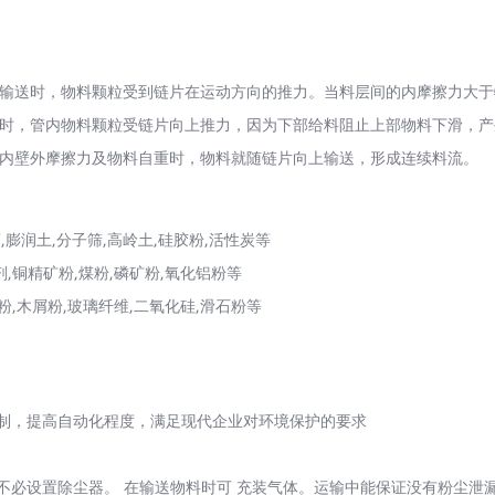
送时，物料颗粒受到链片在运动方向的推力。当料层间的内摩擦力大于
时，管内物料颗粒受链片向上推力，因为下部给料阻止上部物料下滑，产
内壁外摩擦力及物料自重时，物料就随链片向上输送，形成连续料流。
,膨润土,分子筛,高岭土,硅胶粉,活性炭等
剂,铜精矿粉,煤粉,磷矿粉,氧化铝粉等
粉,木屑粉,玻璃纤维,二氧化硅,滑石粉等
控制，提高自动化程度，满足现代企业对环境保护的要求
必设置除尘器。 在输送物料时可 充装气体。运输中能保证没有粉尘泄