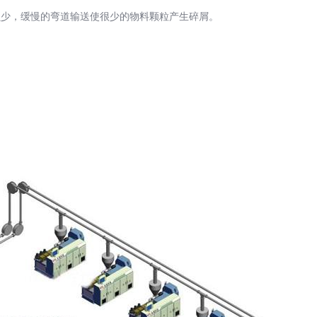
损少，缓慢的弯道输送使很少的物料颗粒产生碎屑。