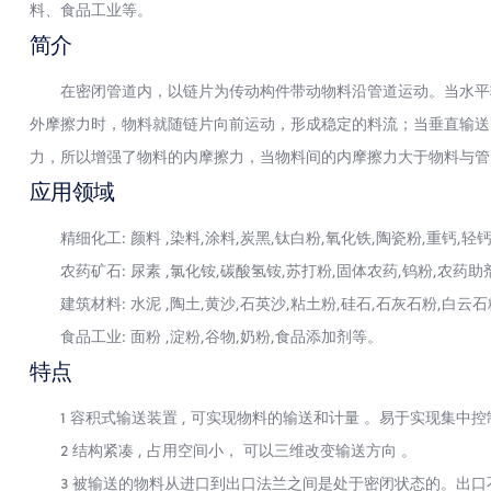
料、食品工业等。
简介
在密闭管道内，以链片为传动构件带动物料沿管道运动。当水平输
外摩擦力时，物料就随链片向前运动，形成稳定的料流；当垂直输送
力，所以增强了物料的内摩擦力，当物料间的内摩擦力大于物料与管
应用领域
精细化工: 颜料 ,染料,涂料,炭黑,钛白粉,氧化铁,陶瓷粉,重钙,轻钙
农药矿石: 尿素 ,氯化铵,碳酸氢铵,苏打粉,固体农药,钨粉,农药助
建筑材料: 水泥 ,陶土,黄沙,石英沙,粘土粉,硅石,石灰石粉,白云石
食品工业: 面粉 ,淀粉,谷物,奶粉,食品添加剂等。
特点
1 容积式输送装置 , 可实现物料的输送和计量 。易于实现集中
2 结构紧凑 , 占用空间小， 可以三维改变输送方向 。
3 被输送的物料从进口到出口法兰之间是处于密闭状态的。出口不