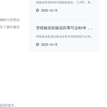
链输送机双称管式拖链输送机，工作时，装有圆盘刮板的链条在封闭的管路中运动，依靠刮板推动物料沿管路向前输送，是一种节能连续输送设备。
2022-12-13
物料与管壁的
生了横向侧压
管链输送机输送距离可达80米，是怎样实现的呢？
管链输送机成为输送设备市场销售较为火热的一款输送设备。它采用的密封环管结构，在输送时通过链轮机带动链条转动，再由附着于链条上的碟片推动物料形成稳定的料流。
2022-12-13
漏到环境中。